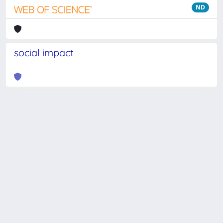
ND
social impact