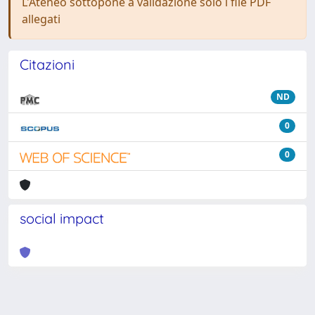
L'Ateneo sottopone a validazione solo i file PDF
allegati
Citazioni
ND
0
0
social impact