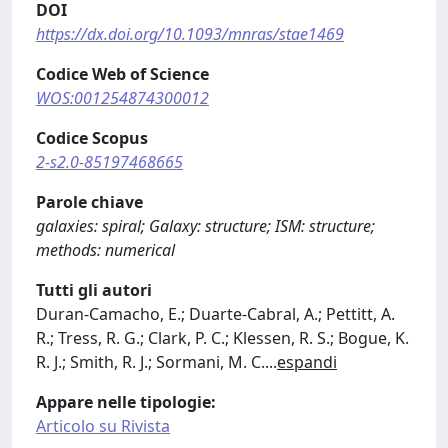
DOI
https://dx.doi.org/10.1093/mnras/stae1469
Codice Web of Science
WOS:001254874300012
Codice Scopus
2-s2.0-85197468665
Parole chiave
galaxies: spiral; Galaxy: structure; ISM: structure;
methods: numerical
Tutti gli autori
Duran-Camacho, E.; Duarte-Cabral, A.; Pettitt, A.
R.; Tress, R. G.; Clark, P. C.; Klessen, R. S.; Bogue, K.
R. J.; Smith, R. J.; Sormani, M. C.
...
espandi
Appare nelle tipologie:
Articolo su Rivista