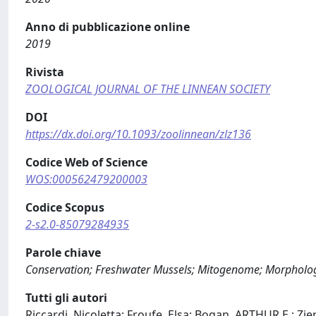
Anno di pubblicazione online
2019
Rivista
ZOOLOGICAL JOURNAL OF THE LINNEAN SOCIETY
DOI
https://dx.doi.org/10.1093/zoolinnean/zlz136
Codice Web of Science
WOS:000562479200003
Codice Scopus
2-s2.0-85079284935
Parole chiave
Conservation; Freshwater Mussels; Mitogenome; Morphologic
Tutti gli autori
Riccardi, Nicoletta; Froufe, Elsa; Bogan, ARTHUR E.; Zier