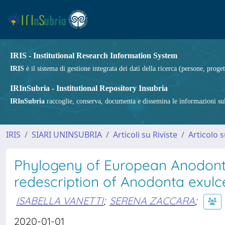
IRIS - Institutional Research Information System
IRIS
è il sistema di gestione integrata dei dati della ricerca (persone, proget
IRInSubria - Institutional Repository Insubria
IRInSubria
raccoglie, conserva, documenta e dissemina le informazioni sulla
IRIS
SIARI UNINSUBRIA
Articoli su Riviste
Articolo s
Phylogeny of European Anodontin
redescription of Anodonta exulc
ISABELLA VANETTI
;
SERENA ZACCARA
;
2020-01-01