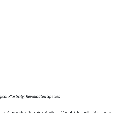
al Plasticity; Revalidated Species
itz, Alexandra; Teixeira, Amílcar; Vanetti, Isabella; Varandas