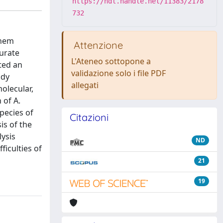
https://hdl.handle.net/11383/2178
732
them
Attenzione
curate
L'Ateneo sottopone a
ated an
validazione solo i file PDF
udy
allegati
olecular,
 of A.
pecies of
Citazioni
is of the
lysis
ND
ficulties of
21
19