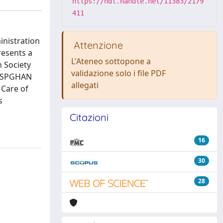
https://hdl.handle.net/11383/2179
411
inistration
Attenzione
resents a
L'Ateneo sottopone a
 Society
validazione solo i file PDF
 ESPGHAN
allegati
 Care of
s
Citazioni
16
30
28