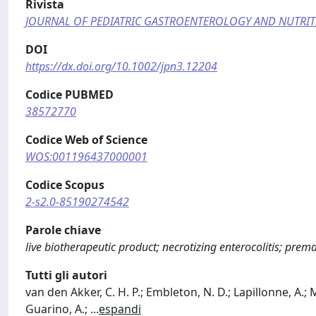
Rivista
JOURNAL OF PEDIATRIC GASTROENTEROLOGY AND NUTRI
DOI
https://dx.doi.org/10.1002/jpn3.12204
Codice PUBMED
38572770
Codice Web of Science
WOS:001196437000001
Codice Scopus
2-s2.0-85190274542
Parole chiave
live biotherapeutic product; necrotizing enterocolitis; prema
Tutti gli autori
van den Akker, C. H. P.; Embleton, N. D.; Lapillonne, A.; M
Guarino, A.;
...
espandi