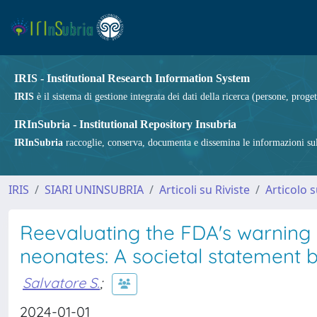
IRIS - Institutional Research Information System
IRIS
è il sistema di gestione integrata dei dati della ricerca (persone, proget
IRInSubria - Institutional Repository Insubria
IRInSubria
raccoglie, conserva, documenta e dissemina le informazioni sulla
IRIS
SIARI UNINSUBRIA
Articoli su Riviste
Articolo s
Reevaluating the FDA's warning a
neonates: A societal statemen
Salvatore S.
;
2024-01-01