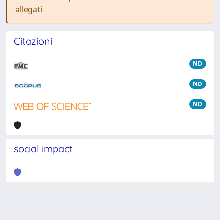
allegati
Citazioni
ND
ND
ND
social impact