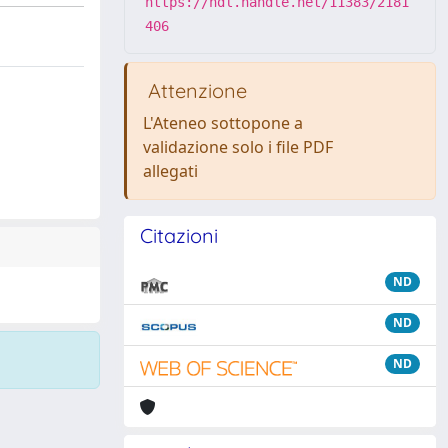
https://hdl.handle.net/11383/2181
406
Attenzione
L'Ateneo sottopone a
validazione solo i file PDF
allegati
Citazioni
ND
ND
ND