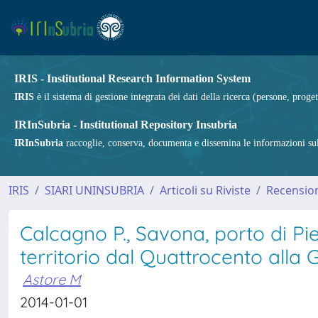
IRIS - Institutional Research Information System
IRIS
è il sistema di gestione integrata dei dati della ricerca (persone, proget
IRInSubria - Institutional Repository Insubria
IRInSubria
raccoglie, conserva, documenta e dissemina le informazioni sulla
IRIS
SIARI UNINSUBRIA
Articoli su Riviste
Recension
Calcagno P., Savona, porto di Pi
territorio dal Quattrocento alla
Astore M
2014-01-01