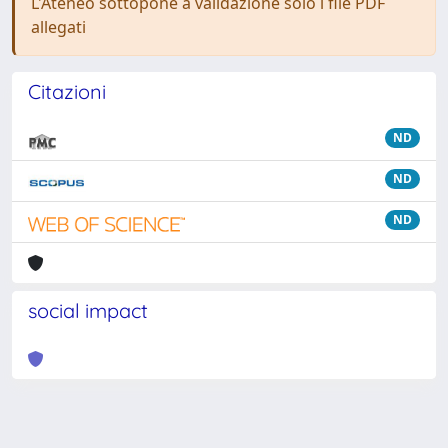
L'Ateneo sottopone a validazione solo i file PDF
allegati
Citazioni
ND
ND
ND
social impact