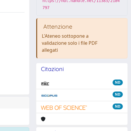
https://hdl.handle.net/11383/2184
797
Attenzione
L'Ateneo sottopone a
validazione solo i file PDF
allegati
Citazioni
ND
ND
ND