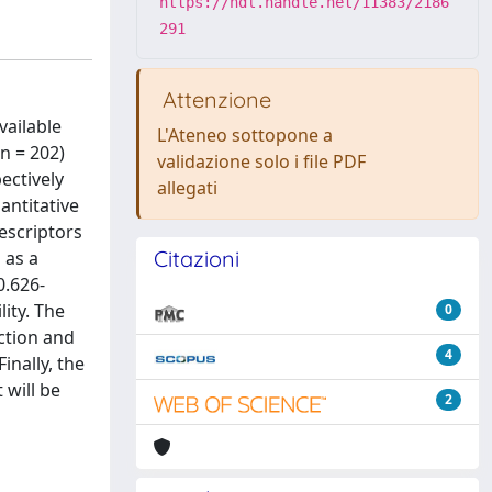
https://hdl.handle.net/11383/2186
291
Attenzione
vailable
L'Ateneo sottopone a
n = 202)
validazione solo i file PDF
ectively
allegati
antitative
escriptors
Citazioni
 as a
0.626-
lity. The
0
ction and
4
inally, the
 will be
2