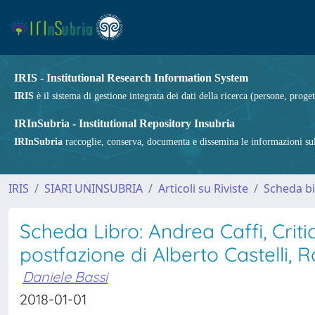
IRIS - Institutional Research Information System
IRIS
è il sistema di gestione integrata dei dati della ricerca (persone, proget
IRInSubria - Institutional Repository Insubria
IRInSubria
raccoglie, conserva, documenta e dissemina le informazioni sulla
IRIS
SIARI UNINSUBRIA
Articoli su Riviste
Scheda bi
Scheda Libro: Andrea Caffi, Criti
postfazione di Alberto Castelli, 
Daniele Bassi
2018-01-01