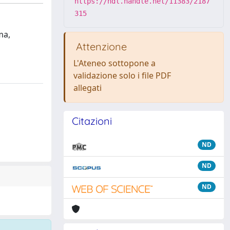
https://hdl.handle.net/11383/2187
315
ma,
Attenzione
L'Ateneo sottopone a
validazione solo i file PDF
allegati
Citazioni
ND
ND
ND