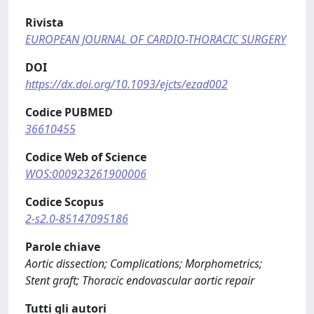
Rivista
EUROPEAN JOURNAL OF CARDIO-THORACIC SURGERY
DOI
https://dx.doi.org/10.1093/ejcts/ezad002
Codice PUBMED
36610455
Codice Web of Science
WOS:000923261900006
Codice Scopus
2-s2.0-85147095186
Parole chiave
Aortic dissection; Complications; Morphometrics;
Stent graft; Thoracic endovascular aortic repair
Tutti gli autori