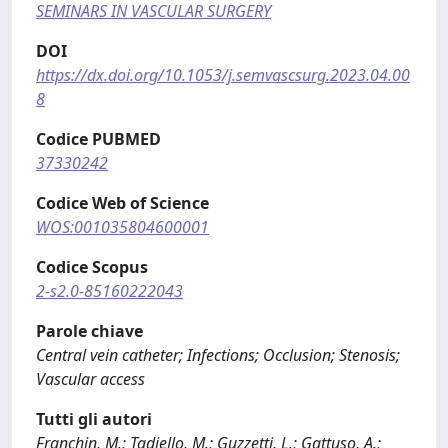
SEMINARS IN VASCULAR SURGERY
DOI
https://dx.doi.org/10.1053/j.semvascsurg.2023.04.00
8
Codice PUBMED
37330242
Codice Web of Science
WOS:001035804600001
Codice Scopus
2-s2.0-85160222043
Parole chiave
Central vein catheter; Infections; Occlusion; Stenosis;
Vascular access
Tutti gli autori
Franchin, M.; Tadiello, M.; Guzzetti, L.; Gattuso, A.;