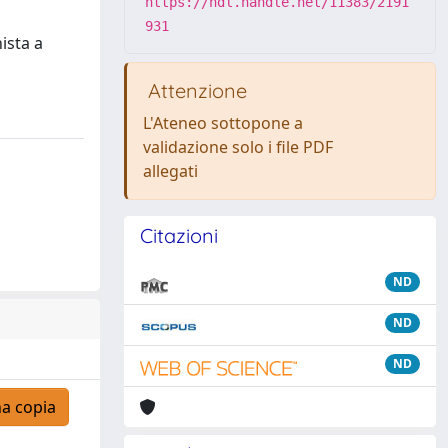
https://hdl.handle.net/11383/2191
931
ista a
Attenzione
L'Ateneo sottopone a
validazione solo i file PDF
allegati
Citazioni
ND
ND
ND
a copia