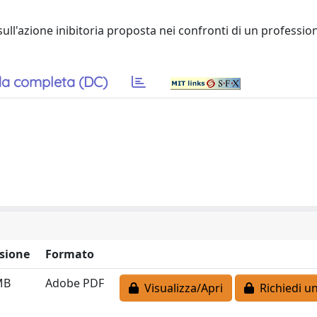
ll'azione inibitoria proposta nei confronti di un profession
a completa (DC)
sione
Formato
MB
Adobe PDF
Visualizza/Apri
Richiedi un