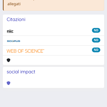
allegati
Citazioni
ND
ND
ND
social impact