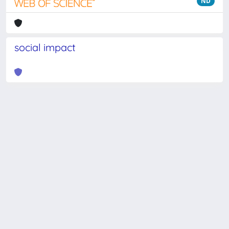
ND
social impact