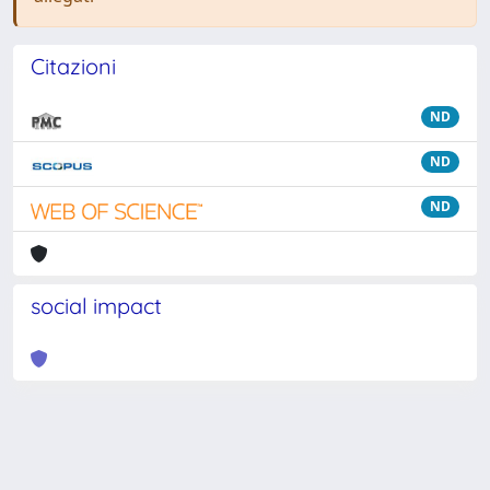
Citazioni
ND
ND
ND
social impact