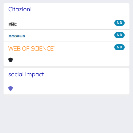
Citazioni
ND
ND
ND
social impact