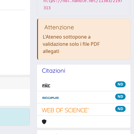
https://hdl.handle.net/11383/2197
313
Attenzione
L'Ateneo sottopone a
validazione solo i file PDF
allegati
Citazioni
ND
ND
ND