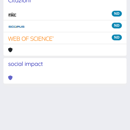
Citazioni
ND
ND
ND
social impact