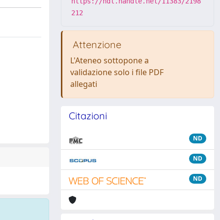
https://hdl.handle.net/11383/2198
212
Attenzione
L'Ateneo sottopone a
validazione solo i file PDF
allegati
Citazioni
ND
ND
ND