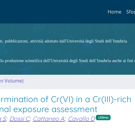
Home
Sfo
ti, pubblicazioni, attività) adottato dall'Università degli Studi dell’Insubria.
 produzione scientifica dell'Università degli Studi dell’Insubria anche ai fini d
(in Volume)
mination of Cr(VI) in a Cr(III)-rich
onal exposure assessment
 S
;
Dossi C
;
Cattaneo A
;
Cavallo D
Ultimo