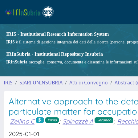
IRIS - Institutional Research Information System
IRIS
è il sistema di gestione integrata dei dati della ricerca (persone, proget
IRInSubria - Institutional Repository Insubria
IRInSubria
raccoglie, conserva, documenta e dissemina le informazioni sulla
IRIS
SIARI UNINSUBRIA
Atti di Convegno
Abstract 
Alternative approach to the deter
particulate matter for occupati
Zellino C
;
Spinazzè A
;
Recchia
Primo
Secondo
2025-01-01