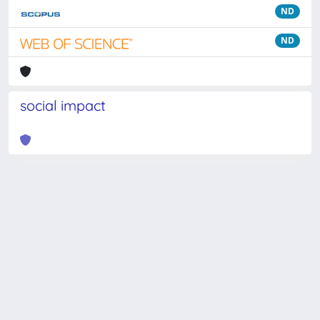
ND
ND
social impact