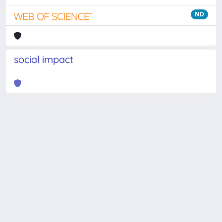
ND
social impact