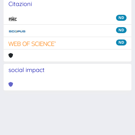
Citazioni
ND
ND
ND
social impact