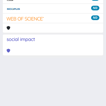
ND
ND
social impact