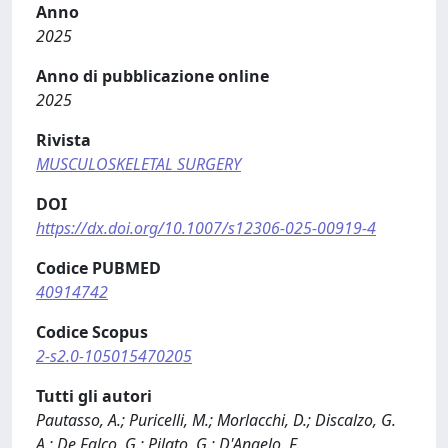
Anno
2025
Anno di pubblicazione online
2025
Rivista
MUSCULOSKELETAL SURGERY
DOI
https://dx.doi.org/10.1007/s12306-025-00919-4
Codice PUBMED
40914742
Codice Scopus
2-s2.0-105015470205
Tutti gli autori
Pautasso, A.; Puricelli, M.; Morlacchi, D.; Discalzo, G.
A.; De Falco, G.; Pilato, G.; D'Angelo, F.