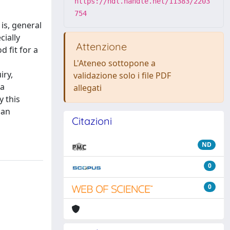
https://hdl.handle.net/11383/2203
754
is, general
cially
Attenzione
 fit for a
L'Ateneo sottopone a
iry,
validazione solo i file PDF
 a
allegati
y this
 an
Citazioni
ND
0
0