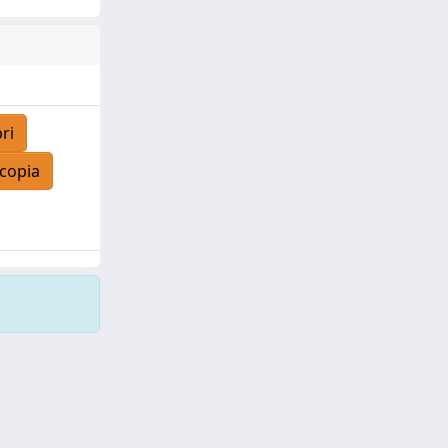
ri
copia