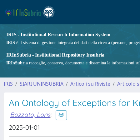
IRIS - Institutional Research Information System
IRIS
è il sistema di gestione integrata dei dati della ricerca (persone, proget
IRInSubria - Institutional Repository Insubria
IRInSubria
raccoglie, conserva, documenta e dissemina le informazioni sulla
IRIS
SIARI UNINSUBRIA
Articoli su Riviste
Articolo s
An Ontology of Exceptions for 
Bozzato, Loris
;
2025-01-01