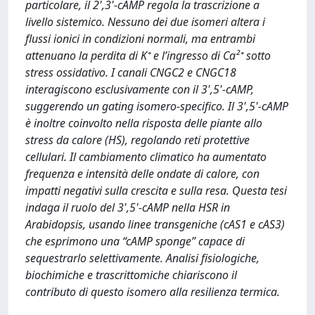
particolare, il 2',3'-cAMP regola la trascrizione a
livello sistemico. Nessuno dei due isomeri altera i
flussi ionici in condizioni normali, ma entrambi
attenuano la perdita di K⁺ e l’ingresso di Ca²⁺ sotto
stress ossidativo. I canali CNGC2 e CNGC18
interagiscono esclusivamente con il 3',5'-cAMP,
suggerendo un gating isomero-specifico. Il 3',5'-cAMP
è inoltre coinvolto nella risposta delle piante allo
stress da calore (HS), regolando reti protettive
cellulari. Il cambiamento climatico ha aumentato
frequenza e intensità delle ondate di calore, con
impatti negativi sulla crescita e sulla resa. Questa tesi
indaga il ruolo del 3',5'-cAMP nella HSR in
Arabidopsis, usando linee transgeniche (cAS1 e cAS3)
che esprimono una “cAMP sponge” capace di
sequestrarlo selettivamente. Analisi fisiologiche,
biochimiche e trascrittomiche chiariscono il
contributo di questo isomero alla resilienza termica.