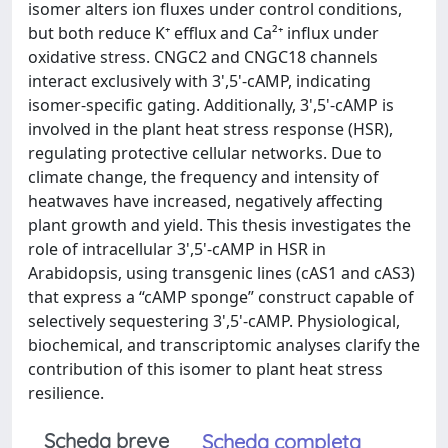
isomer alters ion fluxes under control conditions,
but both reduce K⁺ efflux and Ca²⁺ influx under
oxidative stress. CNGC2 and CNGC18 channels
interact exclusively with 3',5'-cAMP, indicating
isomer-specific gating. Additionally, 3',5'-cAMP is
involved in the plant heat stress response (HSR),
regulating protective cellular networks. Due to
climate change, the frequency and intensity of
heatwaves have increased, negatively affecting
plant growth and yield. This thesis investigates the
role of intracellular 3',5'-cAMP in HSR in
Arabidopsis, using transgenic lines (cAS1 and cAS3)
that express a “cAMP sponge” construct capable of
selectively sequestering 3',5'-cAMP. Physiological,
biochemical, and transcriptomic analyses clarify the
contribution of this isomer to plant heat stress
resilience.
Scheda breve
Scheda completa