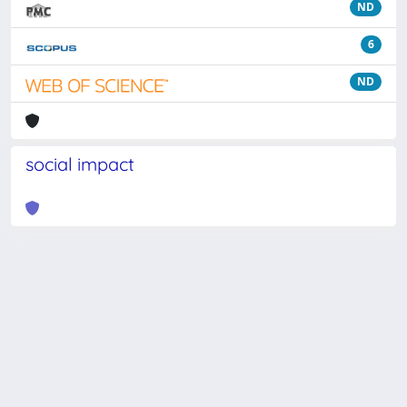
ND
6
ND
social impact