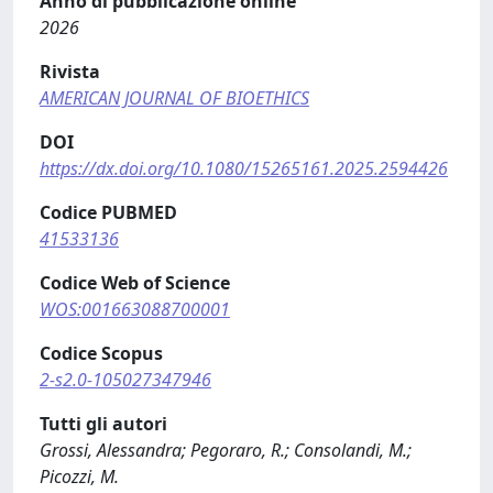
Anno di pubblicazione online
2026
Rivista
AMERICAN JOURNAL OF BIOETHICS
DOI
https://dx.doi.org/10.1080/15265161.2025.2594426
Codice PUBMED
41533136
Codice Web of Science
WOS:001663088700001
Codice Scopus
2-s2.0-105027347946
Tutti gli autori
Grossi, Alessandra; Pegoraro, R.; Consolandi, M.;
Picozzi, M.