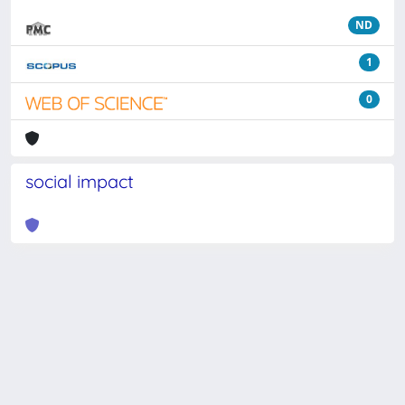
ND
1
0
social impact