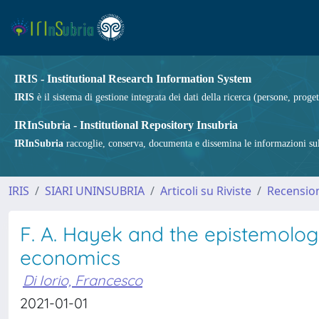
IRIS - Institutional Research Information System
IRIS
è il sistema di gestione integrata dei dati della ricerca (persone, proget
IRInSubria - Institutional Repository Insubria
IRInSubria
raccoglie, conserva, documenta e dissemina le informazioni sulla
IRIS
SIARI UNINSUBRIA
Articoli su Riviste
Recension
F. A. Hayek and the epistemology 
economics
Di Iorio, Francesco
2021-01-01