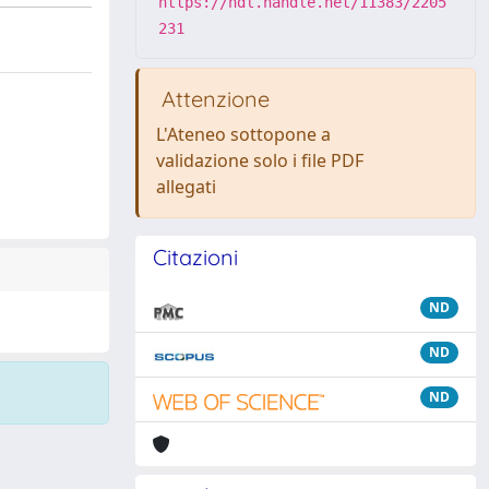
https://hdl.handle.net/11383/2205
231
Attenzione
L'Ateneo sottopone a
validazione solo i file PDF
allegati
Citazioni
ND
ND
ND