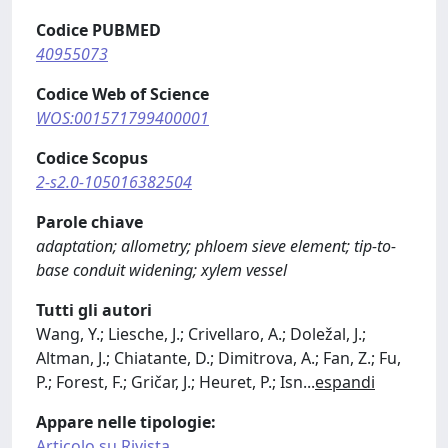
Codice PUBMED
40955073
Codice Web of Science
WOS:001571799400001
Codice Scopus
2-s2.0-105016382504
Parole chiave
adaptation; allometry; phloem sieve element; tip‐to‐
base conduit widening; xylem vessel
Tutti gli autori
Wang, Y.; Liesche, J.; Crivellaro, A.; Doležal, J.;
Altman, J.; Chiatante, D.; Dimitrova, A.; Fan, Z.; Fu,
P.; Forest, F.; Gričar, J.; Heuret, P.; Isn
...
espandi
Appare nelle tipologie:
Articolo su Rivista