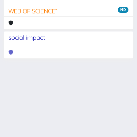
ND
social impact