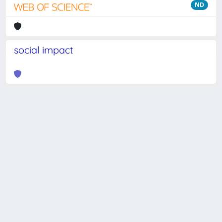
ND
social impact