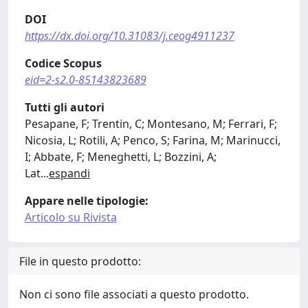
DOI
https://dx.doi.org/10.31083/j.ceog4911237
Codice Scopus
eid=2-s2.0-85143823689
Tutti gli autori
Pesapane, F; Trentin, C; Montesano, M; Ferrari, F;
Nicosia, L; Rotili, A; Penco, S; Farina, M; Marinucci,
I; Abbate, F; Meneghetti, L; Bozzini, A;
Lat
...
espandi
Appare nelle tipologie:
Articolo su Rivista
File in questo prodotto:
Non ci sono file associati a questo prodotto.