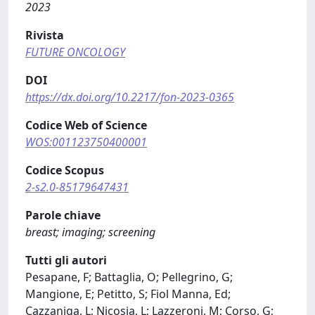
2023
Rivista
FUTURE ONCOLOGY
DOI
https://dx.doi.org/10.2217/fon-2023-0365
Codice Web of Science
WOS:001123750400001
Codice Scopus
2-s2.0-85179647431
Parole chiave
breast; imaging; screening
Tutti gli autori
Pesapane, F; Battaglia, O; Pellegrino, G;
Mangione, E; Petitto, S; Fiol Manna, Ed;
Cazzaniga, L; Nicosia, L; Lazzeroni, M; Corso, G;