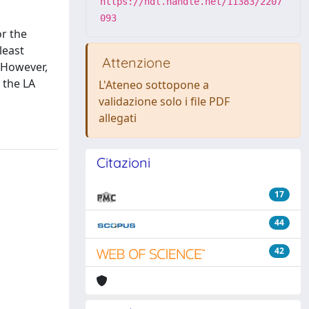
https://hdl.handle.net/11383/2207
093
or the
least
Attenzione
. However,
 the LA
L'Ateneo sottopone a
validazione solo i file PDF
allegati
Citazioni
17
44
42