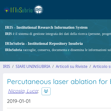
IRIS - Institutional Research Information System
IRIS
è il sistema di gestione integrata dei dati della ricerca (persone, proget
IRInSubria - Institutional Repository Insubria
IRInSubria
raccoglie, conserva, documenta e dissemina le informazioni sulla
IRIS
SIARI UNINSUBRIA
Articoli su Riviste
Articolo s
Percutaneous laser ablation for
Nicosia, Luca
;
2019-01-01