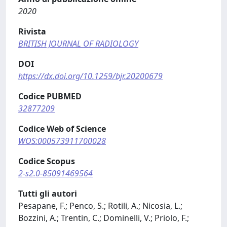
2020
Rivista
BRITISH JOURNAL OF RADIOLOGY
DOI
https://dx.doi.org/10.1259/bjr.20200679
Codice PUBMED
32877209
Codice Web of Science
WOS:000573911700028
Codice Scopus
2-s2.0-85091469564
Tutti gli autori
Pesapane, F.; Penco, S.; Rotili, A.; Nicosia, L.;
Bozzini, A.; Trentin, C.; Dominelli, V.; Priolo, F.;