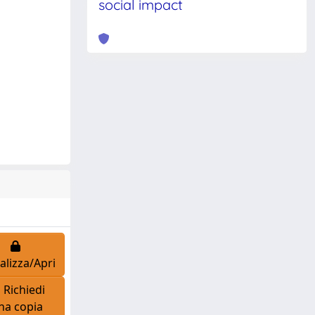
social impact
alizza/Apri
Richiedi
na copia