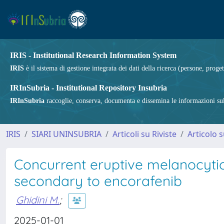
IRIS - Institutional Research Information System
IRIS
è il sistema di gestione integrata dei dati della ricerca (persone, proget
IRInSubria - Institutional Repository Insubria
IRInSubria
raccoglie, conserva, documenta e dissemina le informazioni sulla
IRIS
SIARI UNINSUBRIA
Articoli su Riviste
Articolo s
Concurrent eruptive melanocyti
secondary to encorafenib
Ghidini M.
;
2025-01-01