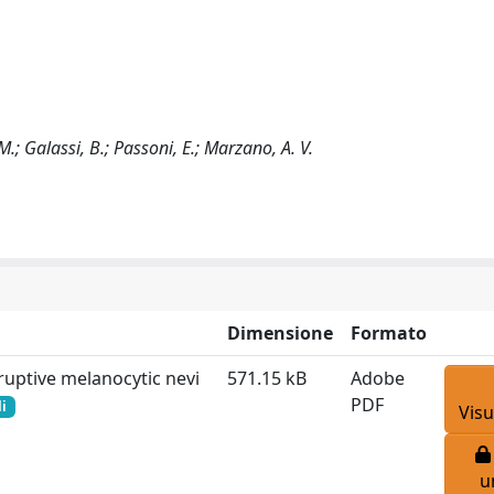
 M.; Galassi, B.; Passoni, E.; Marzano, A. V.
Dimensione
Formato
eruptive melanocytic nevi
571.15 kB
Adobe
PDF
i
Visu
u