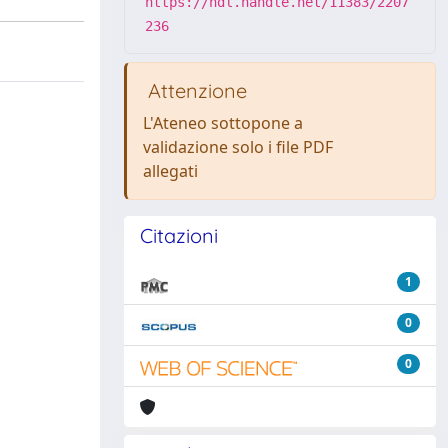
https://hdl.handle.net/11383/2207
236
Attenzione
L'Ateneo sottopone a
validazione solo i file PDF
allegati
Citazioni
1
0
0