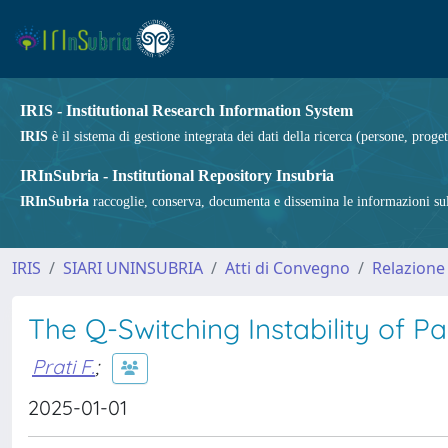
IRIS - Institutional Research Information System
IRIS
è il sistema di gestione integrata dei dati della ricerca (persone, proget
IRInSubria - Institutional Repository Insubria
IRInSubria
raccoglie, conserva, documenta e dissemina le informazioni sulla
IRIS
SIARI UNINSUBRIA
Atti di Convegno
Relazione
The Q-Switching Instability of P
Prati F.
;
2025-01-01