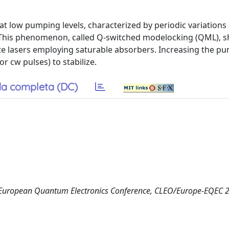
 at low pumping levels, characterized by periodic variations 
). This phenomenon, called Q-switched modelocking (QML), sh
ate lasers employing saturable absorbers. Increasing the 
 cw pulses) to stabilize.
a completa (DC)
d European Quantum Electronics Conference, CLEO/Europe-EQEC 