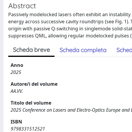
Abstract
Passively modelocked lasers often exhibit an instability
energy across successive cavity roundtrips (see Fig. 1
origin with passive Q-switching in singlemode solid-st
suppresses QML, allowing regular modelocked pulses (or
Scheda breve
Scheda completa
Sched
Anno
2025
Autore/i del volume
AA.VV.
Titolo del volume
2025 Conference on Lasers and Electro-Optics Europe an
ISBN
9798331512521