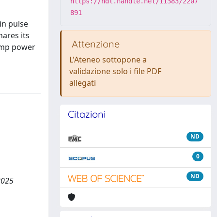
https://hdl.handle.net/11383/2207
891
in pulse
ares its
Attenzione
pump power
L'Ateneo sottopone a
validazione solo i file PDF
allegati
Citazioni
ND
0
ND
2025