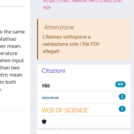
https://hdl.handle.net/11383/2207
919
Attenzione
to the same
L'Ateneo sottopone a
-Mathias
validazione solo i file PDF
cher mean.
allegati
terature
 when input
 than two
Citazioni
etric mean
in both
ND
k.
2
1