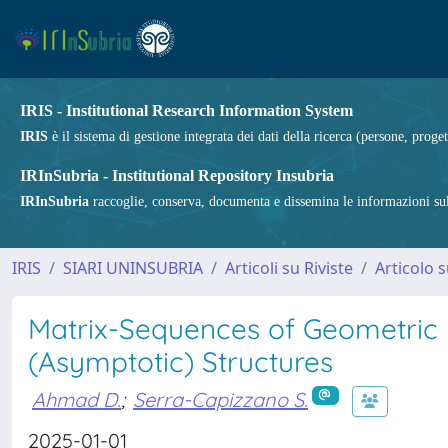
IRIS - Institutional Research Information System
IRIS
è il sistema di gestione integrata dei dati della ricerca (persone, proget
IRInSubria - Institutional Repository Insubria
IRInSubria
raccoglie, conserva, documenta e dissemina le informazioni sulla
IRIS
SIARI UNINSUBRIA
Articoli su Riviste
Articolo s
Matrix-Sequences of Geometric 
(Asymptotic) Structures
Ahmad D.
;
Serra-Capizzano S.
2025-01-01