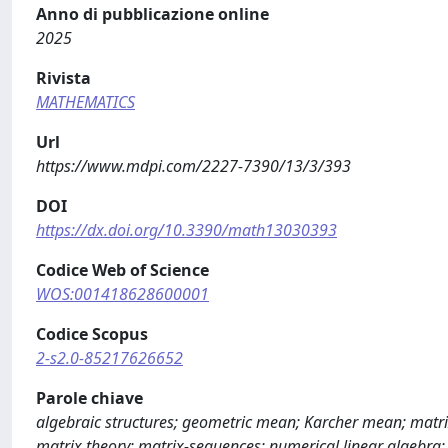
Anno di pubblicazione online
2025
Rivista
MATHEMATICS
Url
https://www.mdpi.com/2227-7390/13/3/393
DOI
https://dx.doi.org/10.3390/math13030393
Codice Web of Science
WOS:001418628600001
Codice Scopus
2-s2.0-85217626652
Parole chiave
algebraic structures; geometric mean; Karcher mean; matr
matrix theory; matrix-sequences; numerical linear algebra; 