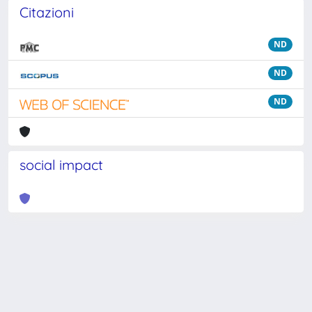
Citazioni
ND
ND
ND
social impact