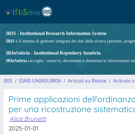
IRIS - Institutional Research Information System
IRIS
è il sistema di gestione integrata dei dati della ricerca (persone, proget
IRInSubria - Institutional Repository Insubria
IRInSubria
raccoglie, conserva, documenta e dissemina le informazioni sulla
IRIS
SIARI UNINSUBRIA
Articoli su Riviste
Articolo s
Prime applicazioni dell’ordinanza d
per una ricostruzione sistematic
Alice Brunetti
2025-01-01