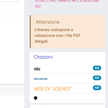
https://hdl.handle.net/11383/2208
252
Attenzione
L'Ateneo sottopone a
validazione solo i file PDF
allegati
Citazioni
ND
ND
ND