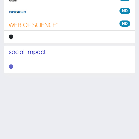
ND
ND
social impact