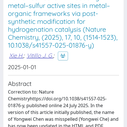
metal–sulfur active sites in metal–
organic frameworks via post-
synthetic modification for
hydrogenation catalysis (Nature
Chemistry, (2025), 17, 10, (1514-1523),
10.1038/s41557-025-01876-y)
Xie H.
;
Vitillo J. G.
;
2025-01-01
Abstract
Correction to: Nature
Chemistryhttps://doi.org/10.1038/s41557-025-
01876-y, published online 24 July 2025. In the
version of this article initially published, the name
of Yongwei Chen was misspelled (Yongwei Che) and
has now been updated in the HTML and PDF