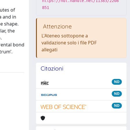
https://hdl.handle.net/11383/2208
851
tutes of
a and in
ke shape.
Attenzione
lar, the
L'Ateneo sottopone a
.
validazione solo i file PDF
arental bond
allegati
trum’.
Citazioni
ND
ND
ND