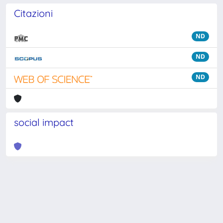
Citazioni
ND
ND
ND
social impact