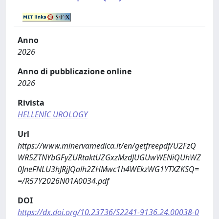
Anno
2026
Anno di pubblicazione online
2026
Rivista
HELLENIC UROLOGY
Url
https://www.minervamedica.it/en/getfreepdf/U2FzQ
WR5ZTNYbGFyZURtaktUZGxzMzdJUGUwWENiQUhWZ
0JneFNLU3hJRjJQalh2ZHMwc1h4WEkzWG1YTXZKSQ=
=/R57Y2026N01A0034.pdf
DOI
https://dx.doi.org/10.23736/S2241-9136.24.00038-0