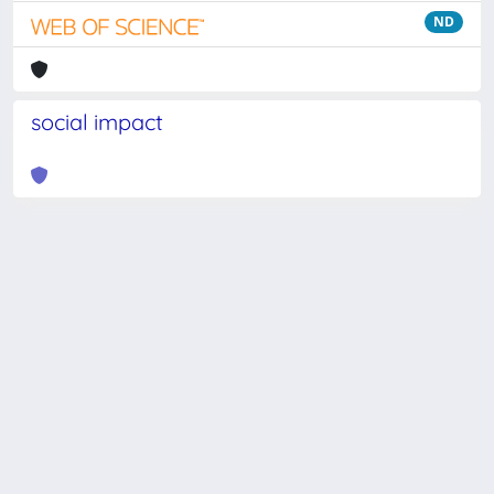
ND
social impact