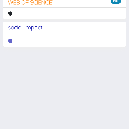
ND
social impact